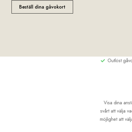
Beställ dina gåvokort
Outlöst gåvo
Visa dina anst
svårt att välja 
möjlighet att väl