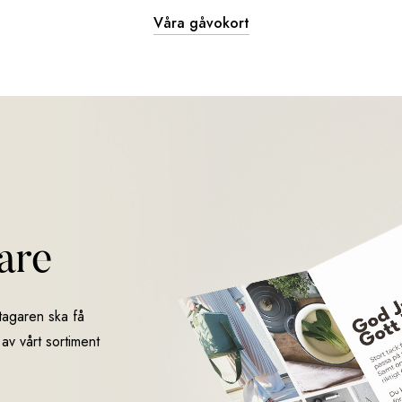
Våra gåvokort
jare
ttagaren ska få
 av vårt sortiment