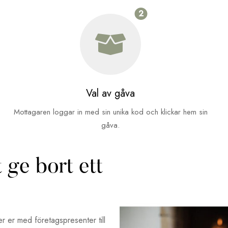
2
Val av gåva
Mottagaren loggar in med sin unika kod och klickar hem sin
gåva.
 ge bort ett
er er med företagspresenter till