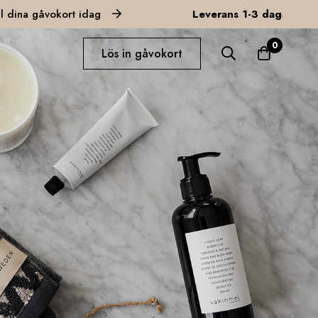
okort idag
Leverans 1-3 dagar
Beställ dina 
0
Lös in gåvokort