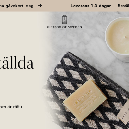
t idag
Leverans 1-3 dagar
Beställ dina gåv
tällda
m är rätt i